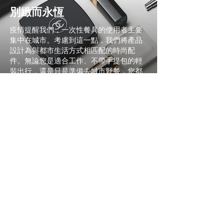
別緻而永恆
疫情提醒我們，一次性餐具的使用者主要
集中在城市。考慮到這一點，我們將產品
設計為與都市生活方式相匹配的時尚配
件。無論您是適合工作、不帶手提包的輕
裝出行，還是只是準備去城市野餐，您都
會發現 Uphold Cutlery 的永恆設計輕鬆適
合！