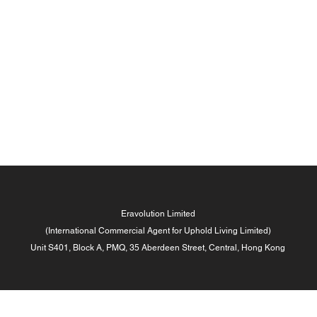
Eravolution Limited
(International Commercial Agent for Uphold Living Limited)
Unit S401, Block A, PMQ, 35 Aberdeen Street, Central, Hong Kong